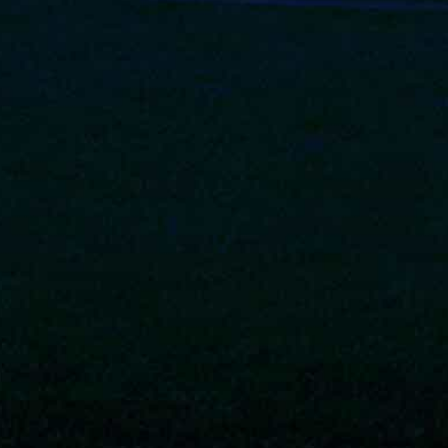
湿式轮碾机具有多种优点，如混合效果好、生产效率高、操
混合，以提高矿石的品质和利用率。在耐火材料领域，湿式
总之，湿式轮碾机是一种重要的机械设备，在矿业、耐火材
高效、节能、环保的解决方案。
标签：
上一篇：产品中心标题一
下一篇：产品中心标题三
网站首页
| 关于我们
| 产品中心