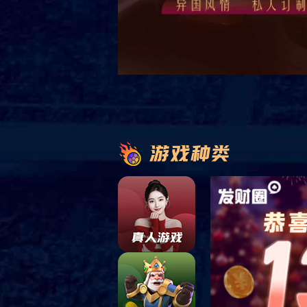
真空挤出机
湿式轮撵机
高速搅拌机
锤式破碎机
风