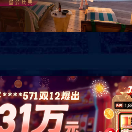
选式破碎机
箱式给料机
产品中心标题二
型号：DF-A6
功率：1000W
速度：140m/min
管径：φ20mm-φ500mm
管长：3-15m
加速度：1G